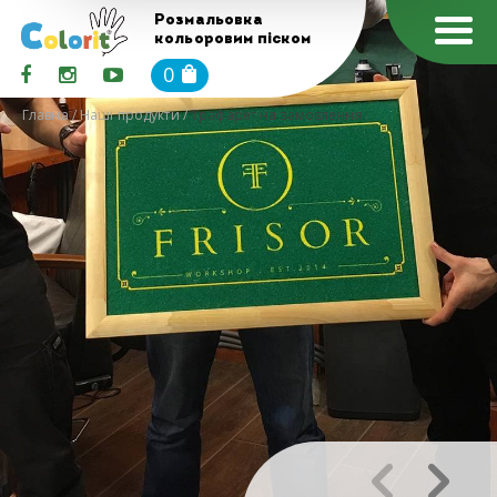
Розмальовка
кольоровим піском
0
Главна
/
Наші продукти
/
Трафарет на замовлення