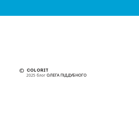
©
COLORIT
ОЛЕГА ПІДДУБНОГО
2025 блог
Інвестувати в Colorit
Оплата та доставка
Оферта
Умови угоди
Запросити прайс